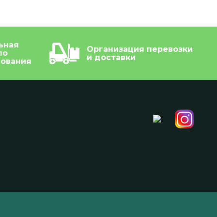
ьная
Организация перевозки
по
и доставки
дования