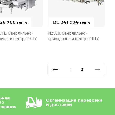
526 788
130 341 904
тенге
тенге
TL. Сверлильно-
N2508. Сверлильно-
очный центр с ЧПУ
присадочный центр с ЧПУ
1
2
ьная
Организация перевозки
по
и доставки
дования