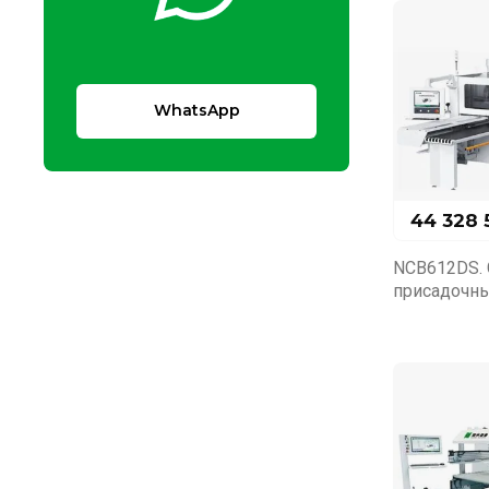
WhatsApp
44 328 
NCB612DS. 
присадочны