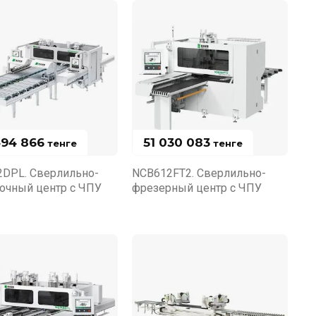
494 866
51 030 083
тенге
тенге
DPL. Сверлильно-
NCB612FT2. Сверлильно-
очный центр с ЧПУ
фрезерный центр с ЧПУ