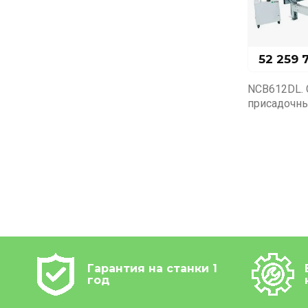
52 259 
NCB612DL. 
присадочны
Гарантия на станки 1
год