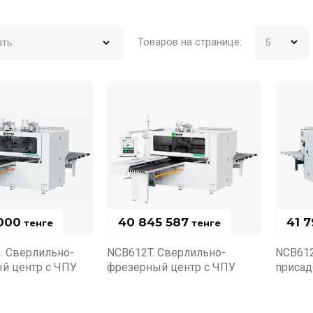
Товаров на странице:
ть:
000
40 845 587
41 
тенге
тенге
. Сверлильно-
NCB612T. Сверлильно-
NCB612
й центр с ЧПУ
фрезерный центр с ЧПУ
присад