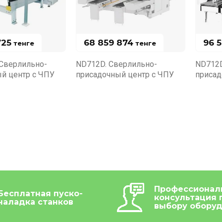
725
68 859 874
96 
тенге
тенге
Сверлильно-
ND712D. Сверлильно-
ND712D
й центр с ЧПУ
присадочный центр с ЧПУ
присад
Профессионал
Бесплатная пуско-
консультация 
наладка станков
выбору обору