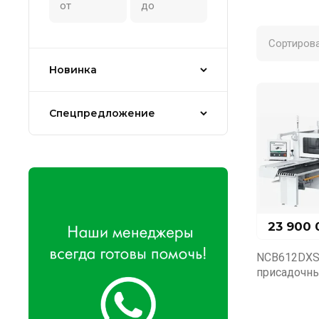
Сортирова
Новинка
Спецпредложение
23 900 
NCB612DXS
присадочны