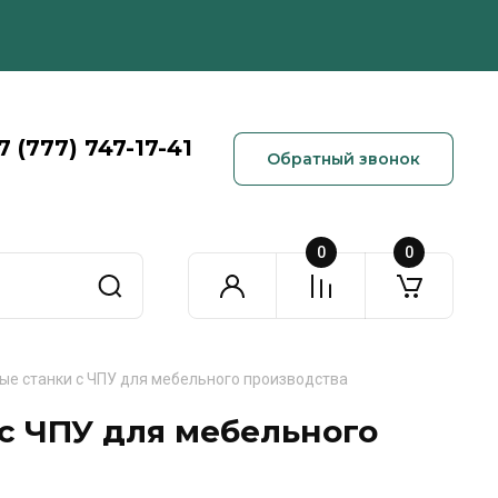
7 (777) 747-17-41
Обратный звонок
0
0
е станки с ЧПУ для мебельного производства
с ЧПУ для мебельного