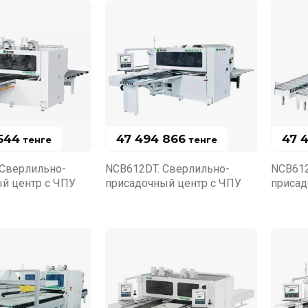
544
47 494 866
47 
тенге
тенге
Сверлильно-
NCB612DT. Сверлильно-
NCB612
й центр с ЧПУ
присадочный центр с ЧПУ
присад